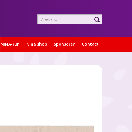
NINA-run
Nina shop
Sponsoren
Contact