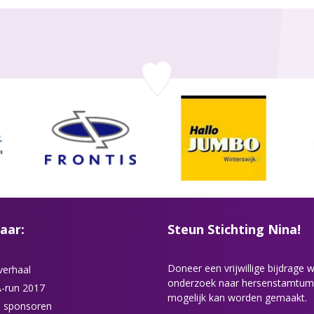
aar:
Steun Stichting Nina!
Doneer een vrijwillige bijdrage
verhaal
onderzoek naar hersenstamtum
-run 2017
mogelijk kan worden gemaakt.
 sponsoren