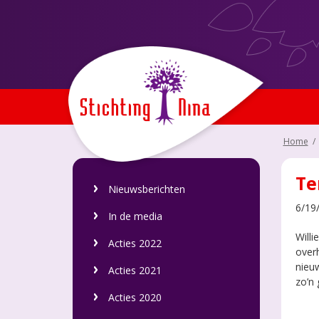
Home
/
Te
Nieuwsberichten
6/19
In de media
Will
Acties 2022
overh
nieuw
Acties 2021
zo’n
Acties 2020