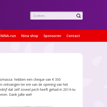
NINA-run
Nina shop
Sponsoren
Contact
iomassa- hebben een cheque van € 350
ten ontvangen ter ere van de opening van het
edrijf dat zelf zoveel pech heeft gehad in 2014 nu
en. Dank jullie wel!