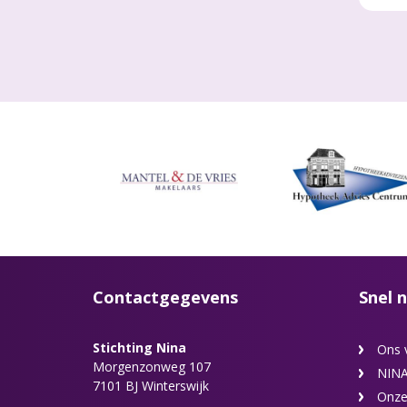
Contactgegevens
Snel n
Stichting Nina
Ons 
Morgenzonweg 107
NINA
7101 BJ Winterswijk
Onze