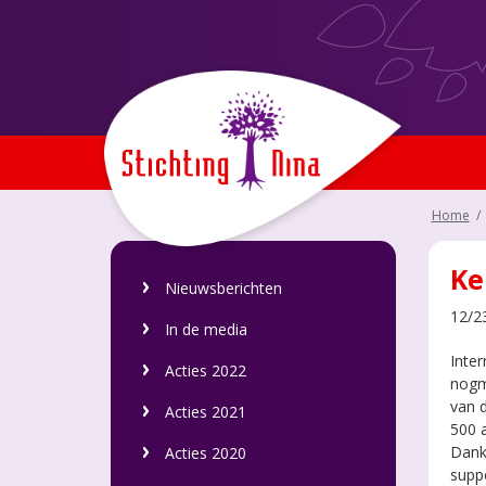
Home
/
Ke
Nieuwsberichten
12/2
In de media
Inter
Acties 2022
nogm
van 
Acties 2021
500 a
Dank 
Acties 2020
suppo