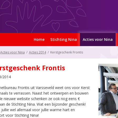
Home
Stichting Nina
Acties voor Nina
Acties voor Nina
/
Acties 2014
/
Kerstgeschenk Frontis
rstgeschenk Frontis
3/2014
netbureau Frontis uit Varsseveld weet ons voor Kerst
aals te verrassen. Naast het ontwerpen en bouwen
de nieuwe website schenken ze ook nog eens €
an de Stichting Nina. Wat een bijzonder geschenk!
jullie wel allemaal voor jullie warme hart en
rt voor Stichting Nina!