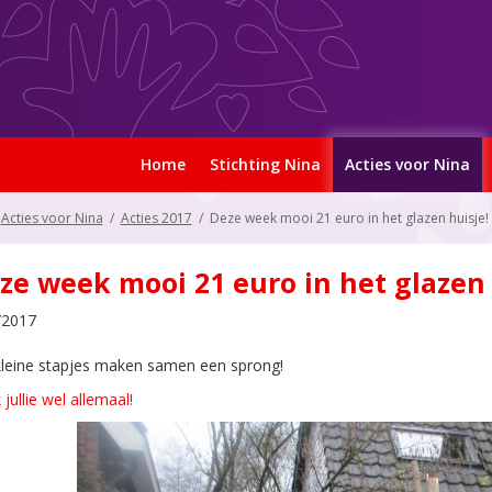
Home
Stichting Nina
Acties voor Nina
Acties voor Nina
/
Acties 2017
/
Deze week mooi 21 euro in het glazen huisje!
ze week mooi 21 euro in het glazen 
/2017
 kleine stapjes maken samen een sprong!
jullie wel allemaal!