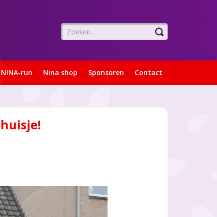
NINA-run
Nina shop
Sponsoren
Contact
huisje!