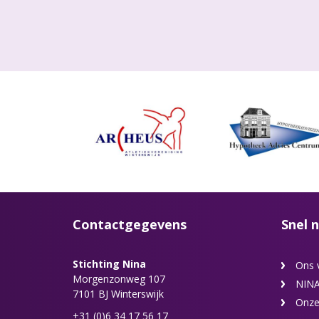
Contactgegevens
Snel n
Stichting Nina
Ons 
Morgenzonweg 107
NINA
7101 BJ Winterswijk
Onze
+31 (0)6 34 17 56 17