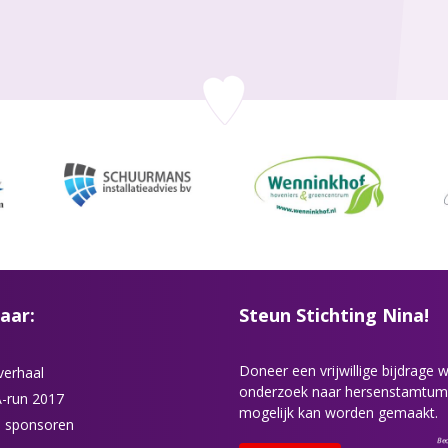
aar:
Steun Stichting Nina!
Doneer een vrijwillige bijdrage
verhaal
onderzoek naar hersenstamtum
-run 2017
mogelijk kan worden gemaakt.
 sponsoren