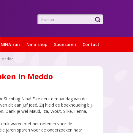
NINA-run
Nina shop
Sponsoren
Contact
in Meddo
mpken in Meddo
or Stichting Nina! Elke eerste maandag van de
 dit aan Juf José. Zij hield de boekhouding bij
en. Dank je wel Maud, Iza, Wout, Silke, Fenna,
 druk waren met het oefenen voor de
 die jaren sparen voor de onderzoeken naar