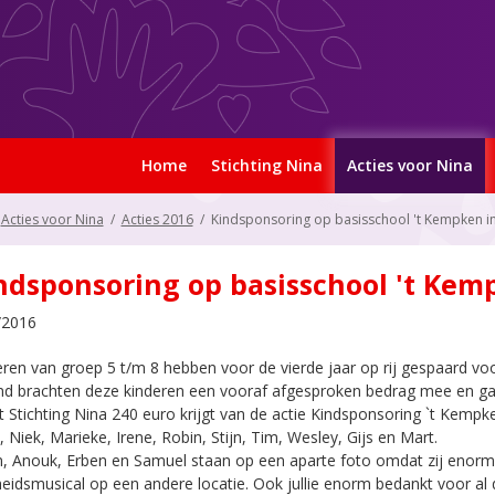
Home
Stichting Nina
Acties voor Nina
Acties voor Nina
/
Acties 2016
/
Kindsponsoring op basisschool 't Kempken 
ndsponsoring op basisschool 't Ke
/2016
ren van groep 5 t/m 8 hebben voor de vierde jaar op rij gespaard vo
 brachten deze kinderen een vooraf afgesproken bedrag mee en gaven
 Stichting Nina 240 euro krijgt van de actie Kindsponsoring `t Kempk
 Niek, Marieke, Irene, Robin, Stijn, Tim, Wesley, Gijs en Mart.
, Anouk, Erben en Samuel staan op een aparte foto omdat zij enorm
eidsmusical op een andere locatie. Ook jullie enorm bedankt voor al