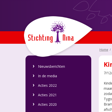
Home
/
Ki
Nieuwsberichten
7/12
In de media
Kinde
Acties 2022
maand
zodat
Acties 2021
Tygo,
Bram
Acties 2020
afsch